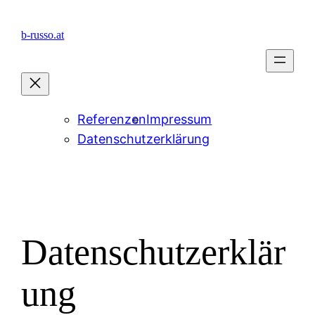
Zum
Inhalt
b-russo.at
springen
Referenzen
Impressum
Datenschutzerklärung
Datenschutzerklär
ung